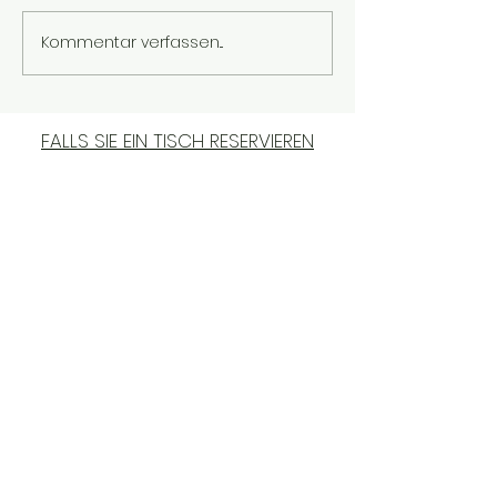
Kommentar verfassen...
Fratelli Valentino
FALLS SIE EIN TISCH RESERVIEREN
MÖCHTEN, SCHREIBEN SIE BITTE EIN
SMS AN
+43 660 9596632
Alser Straße 36, 1090 Wien
Di - Sa
8:00 - 22:00
Impressum & Datenschutz & AGBs
Do Not Sell My Personal