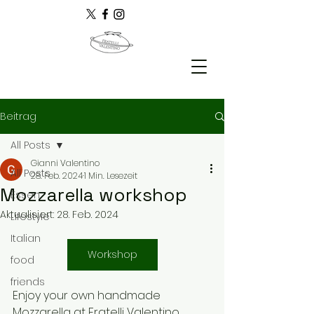
Beitrag
All Posts
Gianni Valentino
All Posts
28. Feb. 2024
1 Min. Lesezeit
Mozzarella workshop
Essen
Aktualisiert:
28. Feb. 2024
Lifestyle
Italian
Workshop
food
friends
Enjoy your own handmade 
Mozzarella at Fratelli Valentino