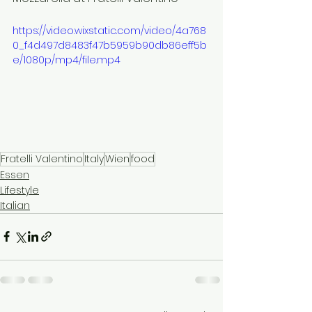
https://video.wixstatic.com/video/4a768
0_f4d497d8483f47b5959b90db86eff5b
e/1080p/mp4/file.mp4
Fratelli Valentino
Italy
Wien
food
Essen
Lifestyle
Italian