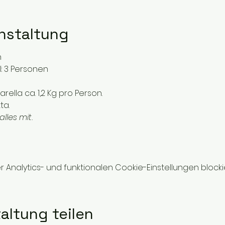
nstaltung
n
: 3 Personen
rella ca. 1,2 Kg pro Person.
ta.
lles mit.
nalytics- und funktionalen Cookie-Einstellungen blockie
altung teilen