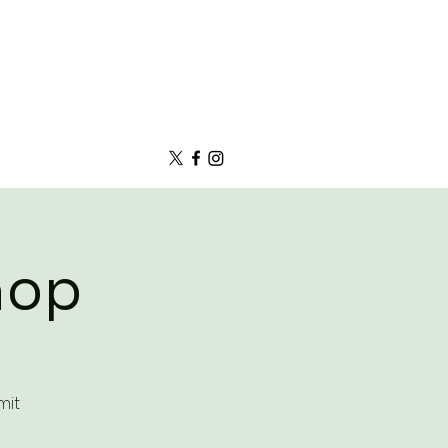
hop
mit