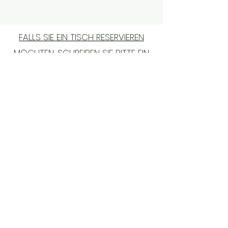
FALLS SIE EIN TISCH RESERVIEREN
MÖCHTEN, SCHREIBEN SIE BITTE EIN
SMS AN
+43 660 9596632
Alser Straße 36, 1090 Wien
Di - Sa
8:00 - 22:00
Impressum & Datenschutz & AGBs
Do Not Sell My Personal
Information