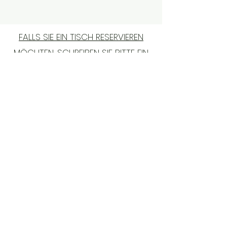
FALLS SIE EIN TISCH RESERVIEREN
MÖCHTEN, SCHREIBEN SIE BITTE EIN
SMS AN
+43 660 9596632
Alser Straße 36, 1090 Wien
Di - Sa
8:00 - 22:00
Impressum & Datenschutz & AGBs
Do Not Sell My Personal
Information